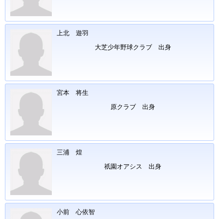
上北 遊羽
大芝少年野球クラブ 出身
宮本 将生
原クラブ 出身
三浦 煌
祇園オアシス 出身
小前 心依智