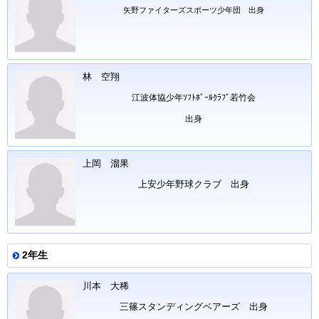
矢野ファイターズスポーツ少年団 出身
林 空翔
江波体協少年ｿﾌﾄﾎﾞｰﾙｸﾗﾌﾞ若竹会
出身
上岡 溜果
上安少年野球クラブ 出身
2年生
川本 大稀
三篠スタンディングベアーズ 出身