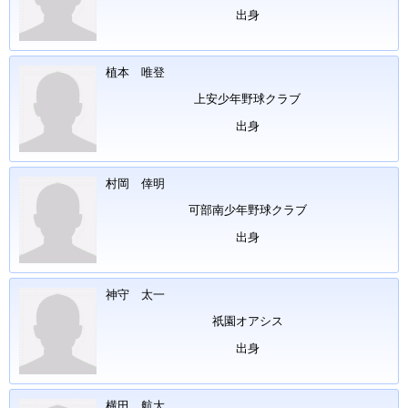
出身
植本 唯登
上安少年野球クラブ
出身
村岡 倖明
可部南少年野球クラブ
出身
神守 太一
祇園オアシス
出身
横田 航大