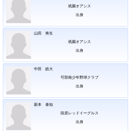
祇園オアシス
出身
山田 将生
祇園オアシス
出身
中田 皓大
可部南少年野球クラブ
出身
新本 泰知
段原レッドイーグルス
出身