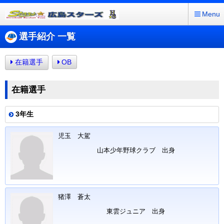
Menu
選手紹介 一覧
在籍選手
OB
在籍選手
3年生
児玉 大駕
山本少年野球クラブ 出身
猪澤 蒼太
東雲ジュニア 出身