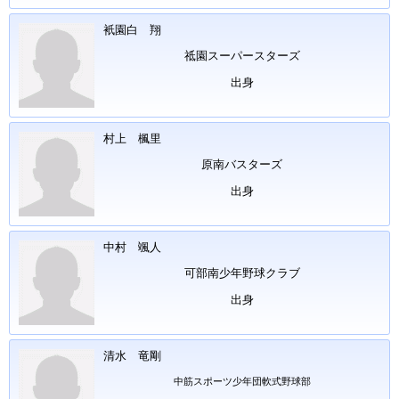
衹園白 翔
祗園スーパースターズ
出身
村上 楓里
原南バスターズ
出身
中村 颯人
可部南少年野球クラブ
出身
清水 竜剛
中筋スポーツ少年団軟式野球部