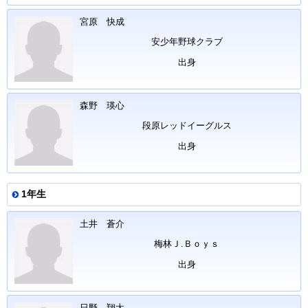
宮原 快成
安少年野球クラブ
出身
森野 瑛心
段原レッドイーグルス
出身
1年生
土井 蒼介
梅林Ｊ.Ｂｏｙｓ
出身
日野 翔太