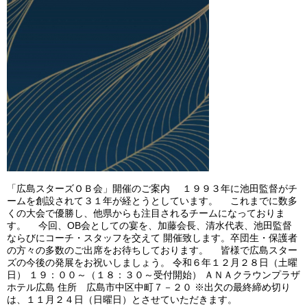
「広島スターズＯＢ会」開催のご案内 １９９３年に池田監督がチ
ームを創設されて３１年が経とうとしています。 これまでに数多
くの大会で優勝し、他県からも注目されるチームになっておりま
す。 今回、OB会としての宴を、加藤会長、清水代表、池田監督
ならびにコーチ・スタッフを交えて 開催致します。卒団生・保護者
の方々の多数のご出席をお待ちしております。 皆様で広島スター
ズの今後の発展をお祝いしましょう。 令和６年１２月２８日（土曜
日） １９：００～（１８：３０～受付開始） ＡＮＡクラウンプラザ
ホテル広島 住所 広島市中区中町７－２０ ※出欠の最終締め切り
は、１１月２４日（日曜日）とさせていただきます。