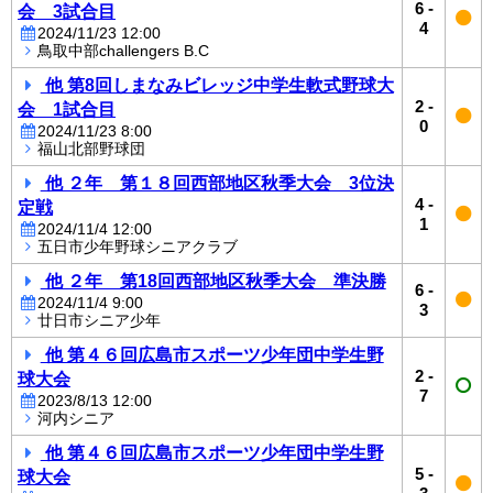
6
-
会 3試合目
4
2024/11/23 12:00
鳥取中部challengers B.C
他 第8回しまなみビレッジ中学生軟式野球大
2
-
会 1試合目
0
2024/11/23 8:00
福山北部野球団
他 ２年 第１８回西部地区秋季大会 3位決
4
-
定戦
1
2024/11/4 12:00
五日市少年野球シニアクラブ
他 ２年 第18回西部地区秋季大会 準決勝
6
-
2024/11/4 9:00
3
廿日市シニア少年
他 第４６回広島市スポーツ少年団中学生野
2
-
球大会
7
2023/8/13 12:00
河内シニア
他 第４６回広島市スポーツ少年団中学生野
5
-
球大会