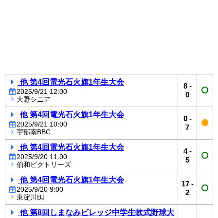
他 第4回電光石火旗1年生大会
8
-
2025/9/21 12:00
0
大野シニア
他 第4回電光石火旗1年生大会
0
-
2025/9/21 10:00
7
宇部南BBC
他 第4回電光石火旗1年生大会
4
-
2025/9/20 11:00
5
伯和ビクトリーズ
他 第4回電光石火旗1年生大会
17
-
2025/9/20 9:00
2
東淀川BJ
他 第8回しまなみビレッジ中学生軟式野球大