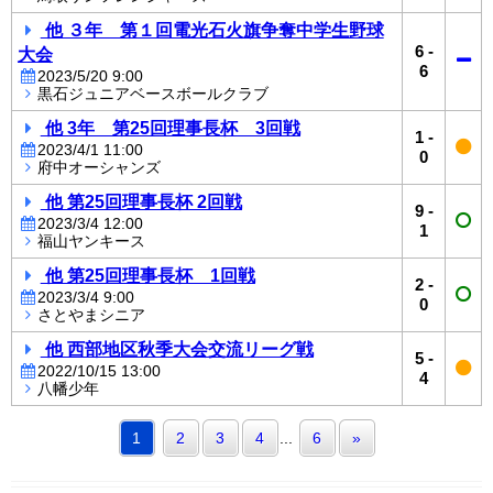
他 ３年 第１回電光石火旗争奪中学生野球
6
-
大会
6
2023/5/20 9:00
黒石ジュニアベースボールクラブ
他 3年 第25回理事長杯 3回戦
1
-
2023/4/1 11:00
0
府中オーシャンズ
他 第25回理事長杯 2回戦
9
-
2023/3/4 12:00
1
福山ヤンキース
他 第25回理事長杯 1回戦
2
-
2023/3/4 9:00
0
さとやまシニア
他 西部地区秋季大会交流リーグ戦
5
-
2022/10/15 13:00
4
八幡少年
1
2
3
4
...
6
»